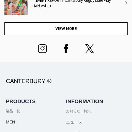
【EVENT REPORT】Canterbury Rugby Little Play
Field vol.13
VIEW MORE
CANTERBURY ®
PRODUCTS
INFORMATION
製品一覧
お知らせ・特集
MEN
ニュース