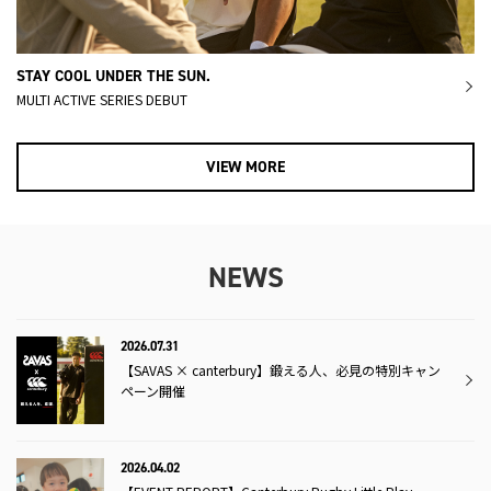
STAY COOL UNDER THE SUN.
MULTI ACTIVE SERIES DEBUT
VIEW MORE
NEWS
2026.07.31
【SAVAS × canterbury】鍛える人、必見の特別キャン
ペーン開催
2026.04.02