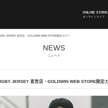
ONLINE STORE
オンラインストア
UGBY JERSEY 直営店・GOLDWIN WEB STORE限定カラー
NEWS
RECRUIT
RECALL
LINK
ニュース
求人情報
リコールのお知らせ
リンク
NEWS
ニュース
NT
BRAND HISTORY
RUGBY JERSEY
MOBI
ブランドヒストリー
ラグビージャージ
モバイル
RUGBY JERSEY 直営店・GOLDWIN WEB STORE限