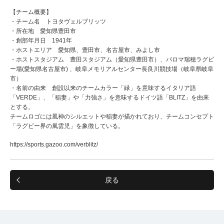
【チーム概要】
・チーム名 トヨタヴェルブリッツ
・所在地 愛知県豊田市
・創部年月日 1941年
・ホストエリア 愛知県、豊田市、名古屋市、みよし市
・ホストスタジアム 豊田スタジアム（愛知県豊田市）、パロマ瑞穂ラグビ
ー場(愛知県名古屋市) 、岐阜メモリアルセンター長良川競技場（岐阜県岐阜
市）
・名前の由来 創設以来のチームカラー「緑」を意味するイタリア語
「VERDE」、「稲妻」や「力強さ」を意味するドイツ語「BLITZ」を由来
とする。
チームロゴには風神のシルエットや稲妻が描かれており、チームコンセプト
「ラグビー界の風雲児」を象徴している。
https://sports.gazoo.com/verblitz/
戻る