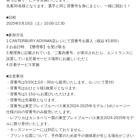
番号圧着サービスを実施いたします。
先着30名様となります。選手と同じ背番号を身にまとい、一緒に闘おう！
■日程
2025年5月10日（土）10:00-12:30
■参加方法
1.CANTERBURY AOYAMA店レジにて背番号を購入（税込 ¥3,850）
2.お会計時、【整理券】を受け取る
3.整理券に記載されている「ご案内番号」が表示されたら、エントランスに
設置している圧着サービス場所にお越しいただく
4.圧着サービス実施
■注意事項
・背番号は5/10(土)10：00から販売いたします。(レジにて受付)
・背番号はおひとり様1枚限りとなります。
・背番号は1-15からお選びいただけます。
・背番号は先着順となります。
・背番号は東芝ブレイブルーパス東京2024-2025年モデル / 1stジャージー
仕様の白の背番号のみ販売いたします。
・レプリカはカンタベリー製の東芝ブレイブルーパス東京2024-2025年モデ
ルに限り受付いたします。
・キッズジャージーには対応しておりません。
・プリント位置について、手作業のため若干の個体差が生じる場合がござい