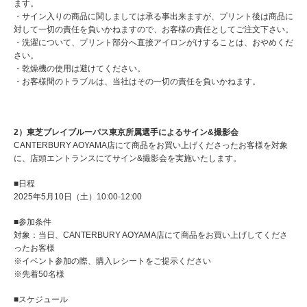
ます。
・サイン入りの商品に関しましては承る事出来ますが、プリント後は商品に
対して一切の責任を負いかねますので、お客様の責任としてご注文下さい。
・洗濯について、プリント部分へ直接アイロンがけすることは、おやめくだ
さい。
・乾燥機の使用は避けてください。
・お客様間のトラブルは、当社はその一切の責任を負いかねます。
2）東芝ブレイブルーパス東京所属選手によるサイン&撮影会
CANTERBURY AOYAMA店にて商品をお買い上げくださったお客様を対象
に、店頭エントランスにてサイン&撮影会を実施いたします。
■日程
2025年5月10日（土）10:00-12:00
■参加条件
対象：当日、CANTERBURY AOYAMA店にて商品をお買い上げしてくださ
ったお客様
※イベント参加の際、購入レシートをご提示ください
※先着50名様
■スケジュール