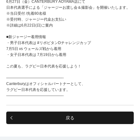
6月27日（金）CANTERBURY AOYAMA店にて
日本代表選手による「ジャージーお渡し会＆撮影会」を開催いたします。
※当日受付 /先着80名様
※受付時、ジャージー代金お支払い
※詳細は6月22日(日)ご案内
■新ジャージー着用情報
・男子日本代表は #リポビタンDチャレンジカップ
7月5日 vs ウェールズ戦から着用
・女子日本代表は 7月19日から着用
この夏も、ラグビー日本代表を応援しよう！
———————————————-
Canterburyはオフィシャルパートナーとして、
ラグビー日本代表を応援しています。
———————————————-
戻る