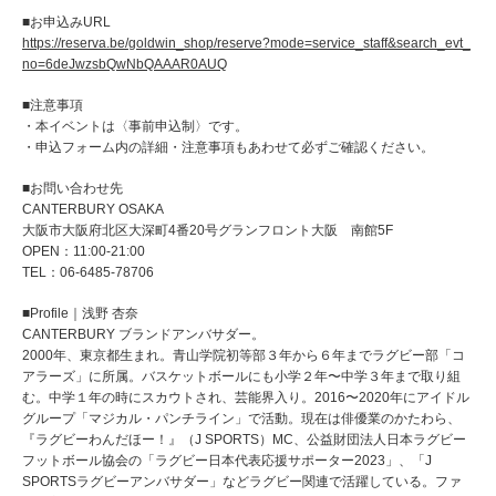
■お申込みURL
https://reserva.be/goldwin_shop/reserve?mode=service_staff&search_evt_
no=6deJwzsbQwNbQAAAR0AUQ
■注意事項
・本イベントは〈事前申込制〉です。
・申込フォーム内の詳細・注意事項もあわせて必ずご確認ください。
■お問い合わせ先
CANTERBURY OSAKA
大阪市大阪府北区大深町4番20号グランフロント大阪 南館5F
OPEN：11:00-21:00
TEL：06-6485-78706
■Profile｜浅野 杏奈
CANTERBURY ブランドアンバサダー。
2000年、東京都生まれ。青山学院初等部３年から６年までラグビー部「コ
アラーズ」に所属。バスケットボールにも小学２年〜中学３年まで取り組
む。中学１年の時にスカウトされ、芸能界入り。2016〜2020年にアイドル
グループ「マジカル・パンチライン」で活動。現在は俳優業のかたわら、
『ラグビーわんだほー！』（J SPORTS）MC、公益財団法人日本ラグビー
フットボール協会の「ラグビー日本代表応援サポーター2023」、「J
SPORTSラグビーアンバサダー」などラグビー関連で活躍している。ファ