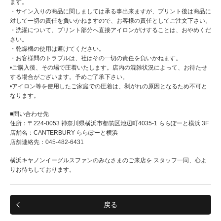
ます。
・サイン入りの商品に関しましては承る事出来ますが、プリント後は商品に
対して一切の責任を負いかねますので、お客様の責任としてご注文下さい。
・洗濯について、プリント部分へ直接アイロンがけすることは、おやめくだ
さい。
・乾燥機の使用は避けてください。
・お客様間のトラブルは、社はその一切の責任を負いかねます。
•ご購入後、その場で圧着いたします。店内の混雑状況によって、お待たせ
する場合がございます。予めご了承下さい。
•アイロン等を使用したご家庭での圧着は、剥がれの原因となるため不可と
なります。
■問い合わせ先
住所：〒224-0053 神奈川県横浜市都筑区池辺町4035-1 ららぽーと横浜 3F
店舗名：CANTERBURY ららぽーと横浜
店舗連絡先：045-482-6431
横浜キヤノンイーグルスファンのみなさまのご来店を スタッフ一同、心よ
りお待ちしております。
戻る