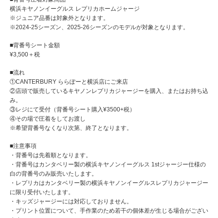
横浜キヤノンイーグルス レプリカホームジャージ
※ジュニア品番は対象外となります。
※2024-25シーズン、2025-26シーズンのモデルが対象となります。
■背番号シート金額
¥3,500＋税
■流れ
①CANTERBURY ららぽーと横浜店にご来店
②店頭で販売しているキヤノンレプリカジャージーを購入、またはお持ち込
み。
③レジにて受付（背番号シート購入¥3500+税）
④その場で圧着をしてお渡し
※希望背番号なくなり次第、終了となります。
■注意事項
・背番号は先着順となります。
・背番号はカンタベリー製の横浜キヤノンイーグルス 1stジャージー仕様の
白の背番号のみ販売いたします。
・レプリカはカンタベリー製の横浜キヤノンイーグルスレプリカジャージー
に限り受付いたします。
・キッズジャージーには対応しておりません。
・プリント位置について、手作業のため若干の個体差が生じる場合がござい