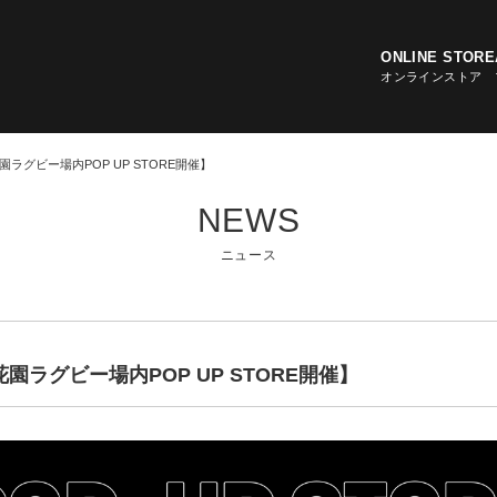
ONLINE STORE
オンラインストア
y 花園ラグビー場内POP UP STORE開催】
NEWS
RECRUIT
RECALL
LINK
ニュース
求人情報
リコールのお知らせ
リンク
NEWS
ニュース
NT
BRAND HISTORY
RUGBY JERSEY
MOBI
ブランドヒストリー
ラグビージャージ
モバイル
ry 花園ラグビー場内POP UP STORE開催】