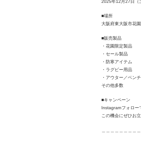
2025年12月27日
■場所
大阪府東大阪市花園
■販売製品
・花園限定製品
・セール製品
・防寒アイテム
・ラグビー用品
・アウター／ベンチ
その他多数
■キャンペーン
Instagramフ
この機会にぜひお立
＿＿＿＿＿＿＿＿＿