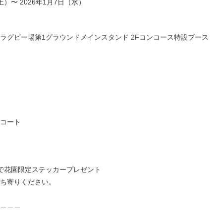
（土）〜 2026年1月7日（水）
ラグビー場第1グラウンドメインスタンド 2Fコンコース特設ブース
コート
ォローで花園限定ステッカープレゼント
ち寄りください。
＿＿＿