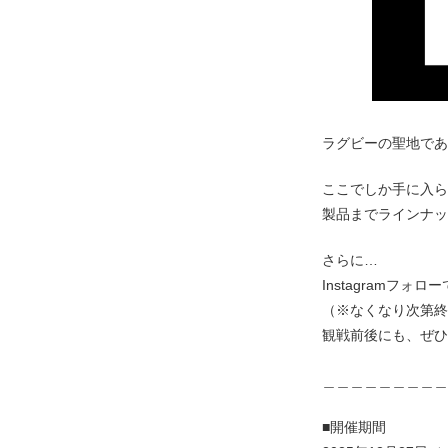
ラグビーの聖地である
ここでしか手に入ら
製品までラインナッ
さらに…
Instagramフ
（※なくなり次第終
観戦前後にも、ぜひ
＿＿＿＿＿＿＿＿＿
■開催期間