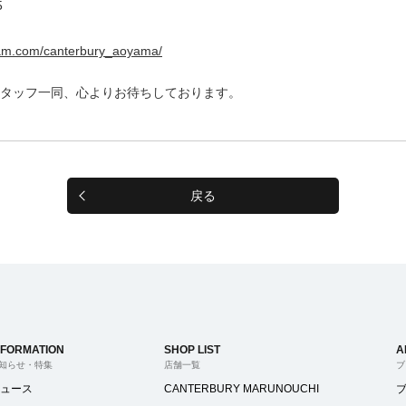
5
ram.com/canterbury_aoyama/
タッフ一同、心よりお待ちしております。
戻る
NFORMATION
SHOP LIST
A
知らせ・特集
店舗一覧
ブ
ュース
CANTERBURY MARUNOUCHI