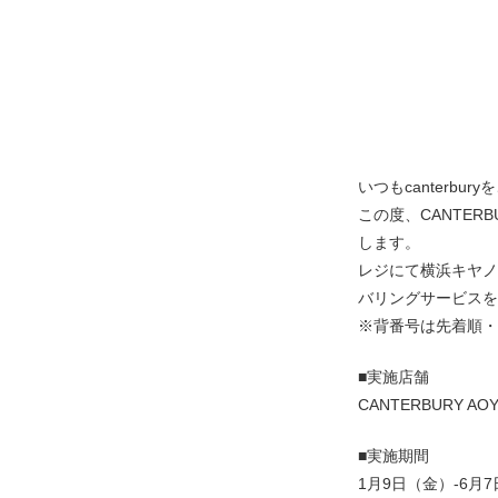
いつもcanterb
この度、CANTER
します。
レジにて横浜キヤノ
バリングサービスを
※背番号は先着順・
■実施店舗
CANTERBURY AO
■実施期間
1月9日（金）-6月