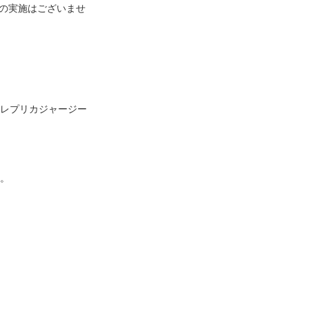
ビスの実施はございませ
ルのレプリカジャージー
。