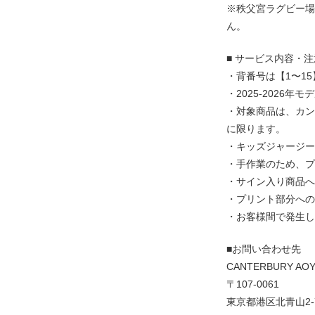
※秩父宮ラグビー場に
ん。
■ サービス内容・
・背番号は【1〜1
・2025-2026
・対象商品は、カンタ
に限ります。
・キッズジャージー
・手作業のため、プ
・サイン入り商品へ
・プリント部分への
・お客様間で発生し
■お問い合わせ先
CANTERBURY AO
〒107-0061
東京都港区北青山2-7